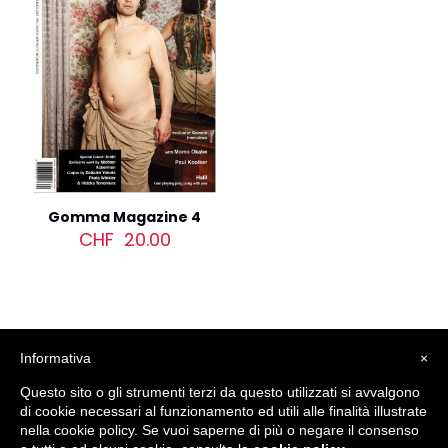
Gomma Magazine 4
CHF
20.00
Informativa
×
Questo sito o gli strumenti terzi da questo utilizzati si avvalgono
di cookie necessari al funzionamento ed utili alle finalità illustrate
nella cookie policy. Se vuoi saperne di più o negare il consenso
© 2012 - 2026
LuganoPhotoDays
. All rights reserved. |