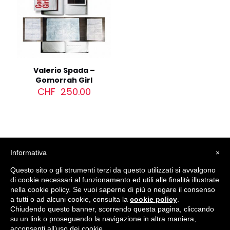
Valerio Spada –
Gomorrah Girl
CHF
250.00
Informativa
×
Questo sito o gli strumenti terzi da questo utilizzati si avvalgono
di cookie necessari al funzionamento ed utili alle finalità illustrate
nella cookie policy. Se vuoi saperne di più o negare il consenso
© 2012 - 2026
LuganoPhotoDays
. All rights reserved. |
a tutti o ad alcuni cookie, consulta la
cookie policy
.
Privacy Policy
|
Cookie Policy
Chiudendo questo banner, scorrendo questa pagina, cliccando
Designed and hosted by
Pixelized.ch Sagl
su un link o proseguendo la navigazione in altra maniera,
acconsenti all’uso dei cookie.